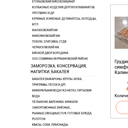
ЕГОРЬЕВСКИЙ МЯСОКОМБИНАТ
КОЛБАСНЫЕ ИЗДЕЛИЯ ДРУГИХ КОМБИНАТОВ,
ПРОТВИНО И ДР
КУРИНЫЕ И МЯСНЫЕ ДЕЛИКАТЕСЫ, ХОЛОДЦЫ,
МТЛ
МАЛАХОВСКИЙ МК
МИКОЯНОВСКИЙ МК
ПОКОМ, ЗЛАТОВКА, СТДВ
ЧЕРКИЗОВСКИЙ МК
МЯСНОЙ ДВОР БОРОДИНА
ООО СЛАВЯНКА (ФУРМАНОВСКИЙ РАЙОН)
Груди
ЗАМОРОЗКА, КОНСЕРВАЦИЯ,
симф
НАПИТКИ, БАКАЛЕЯ
Калин
БАКАЛЕЯ (МАКАРОНЫ, КРУПЫ, МУКА,
ПРИПРАВЫ, ПЕСОК И ДР)
4
МИНЕРАЛЬНАЯ ВОДА ГАЗ/НЕГАЗ, ПИТЬЕВАЯ
Количе
ВОДА
ПЕЛЬМЕНИ, ВАРЕНИКИ, ХИНКАЛИ
ЗАМОРОЖЕННЫЕ (МЯСНЫЕ,
РЫБНЫЕ,ОВОЩНЫЕ) П/Ф, ГОТОВЫЕ БЛЮДА,
РОЛЛТОН
КВАСЫ, СОКИ, ЛИМОНАДЫ