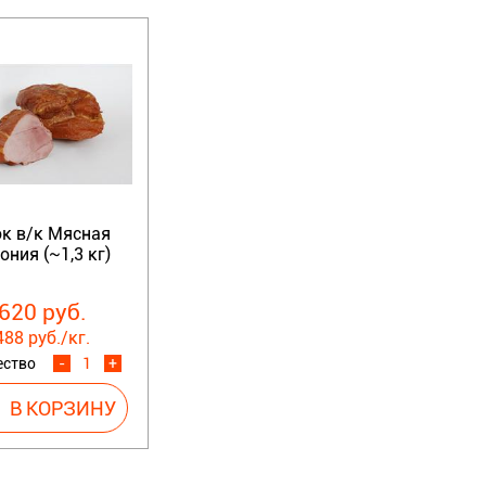
к в/к Мясная
ния (~1,3 кг)
620 руб.
488 руб./кг.
ество
-
+