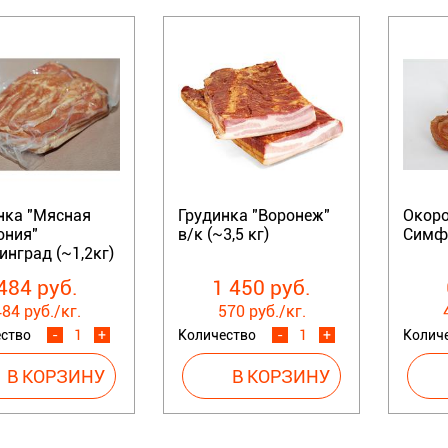
нка "Мясная
Грудинка "Воронеж"
Окоро
ония"
в/к (~3,5 кг)
Симфо
инград (~1,2кг)
484 руб.
1 450 руб.
84 руб./кг.
570 руб./кг.
ство
-
+
Количество
-
+
Колич