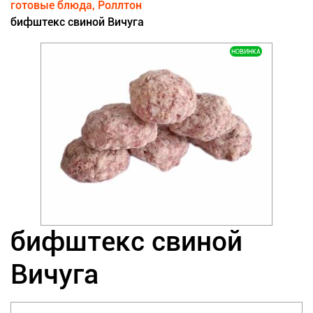
готовые блюда, Роллтон
бифштекс свиной Вичуга
НОВИНКА
бифштекс свиной
Вичуга