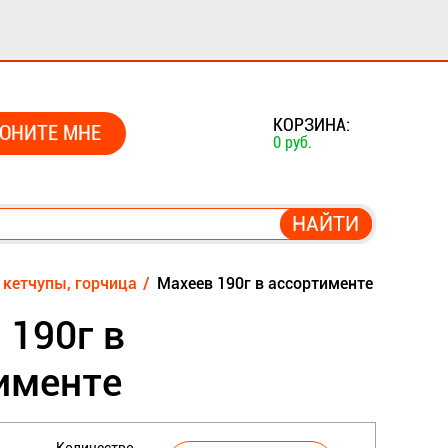
0
КОРЗИНА:
ОНИТЕ МНЕ
0 руб.
 кетчупы, горчица
Махеев 190г в ассортименте
 190г в
именте
Количество