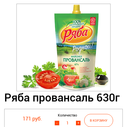
Ряба провансаль 630г
Количество
171 руб.
-
+